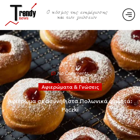
Ο κόσμος της ενημέρωσης
και των γνώσεων
No Comments
Αφιερώματα & Γνώσεις
Αφιέρωμα σε ασυνήθιστα Πολωνικά φαγητά:
Pączki