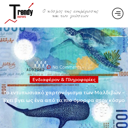
Ο κόσμος της ενημέρωσης
και των γνώσεων
No Comments
Ενδιαφέρον & Πληροφορίες
Το εντυπωσιακό χαρτονόμισμα των Μαλδιβών –
Έχει βγει ως ένα από τα πιο όμορφα στον κόσμο