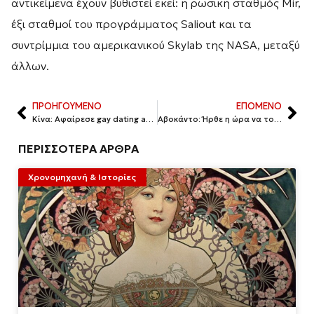
αντικείμενα έχουν βυθιστεί εκεί: η ρωσική σταθμός Mir,
έξι σταθμοί του προγράμματος Saliout και τα
συντρίμμια του αμερικανικού Skylab της NASA, μεταξύ
άλλων.
ΠΡΟΗΓΟΥΜΕΝΟ
ΕΠΟΜΕΝΟ
Κίνα: Αφαίρεσε gay dating apps από τα app stores της χώρας
Αβοκάντο: Ήρθε η ώρα να το προσθέσεις στην διατροφή σου
ΠΕΡΙΣΣΟΤΕΡΑ ΑΡΘΡΑ
Χρονομηχανή & Ιστορίες