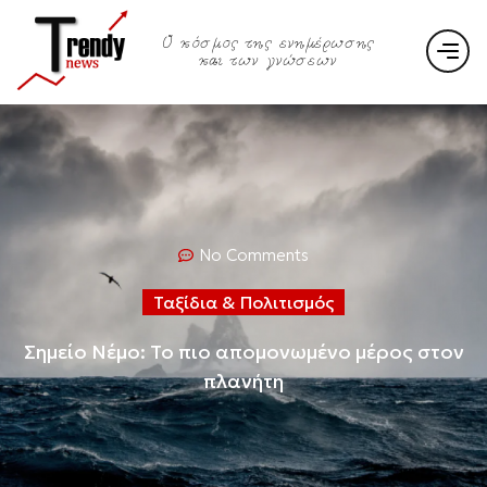
Ο κόσμος της ενημέρωσης
και των γνώσεων
No Comments
Ταξίδια & Πολιτισμός
Σημείο Νέμο: Το πιο απομονωμένο μέρος στον
πλανήτη