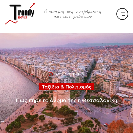
Ο κόσμος της ενημέρωσης
και των γνώσεων
No Comments
Ταξίδια & Πολιτισμός
Πως πήρε το όνομα της η Θεσσαλονίκη