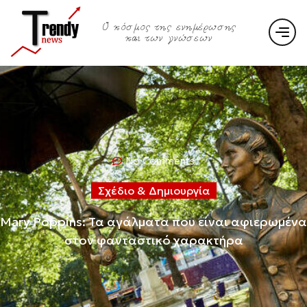
Ο κόσμος της ενημέρωσης
και των γνώσεων
No Comments
Σχέδιο & Δημιουργία
Mary Poppins: Τα αγάλματα που είναι αφιερωμένα
στον φανταστικό χαρακτήρα