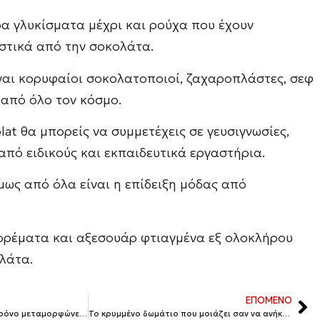
ρα γλυκίσματα μέχρι και ρούχα που έχουν
στικά από την σοκολάτα.
ίναι κορυφαίοι σοκολατοποιοί, ζαχαροπλάστες, σεφ
από όλο τον κόσμο.
lat θα μπορείς να συμμετέχεις σε γευσιγνωσίες,
 από ειδικούς και εκπαιδευτικά εργαστήρια.
μως από όλα είναι η επίδειξη μόδας από
ορέματα και αξεσουάρ φτιαγμένα εξ ολοκλήρου
λάτα.
ΕΠΟΜΕΝΟ
Η Βαρκελώνη μία φορά το χρόνο μεταμορφώνεται και γιορτάζει τα τριαντάφυλλα και τα βιβλία
Το κρυμμένο δωμάτιο που μοιάζει σαν να ανήκει στην Θεά Άρτεμης